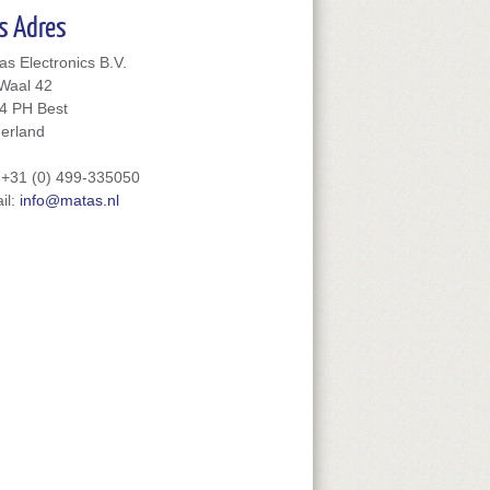
s Adres
as Electronics B.V.
Waal 42
4 PH
Best
erland
:
+31 (0) 499-335050
il:
info@matas.nl