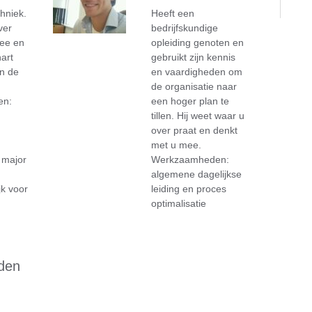
hniek.
Heeft een
ver
bedrijfskundige
mee en
opleiding genoten en
hart
gebruikt zijn kennis
n de
en vaardigheden om
de organisatie naar
en:
een hoger plan te
tillen. Hij weet waar u
over praat en denkt
met u mee.
 major
Werkzaamheden:
algemene dagelijkse
jk voor
leiding en proces
optimalisatie
 den