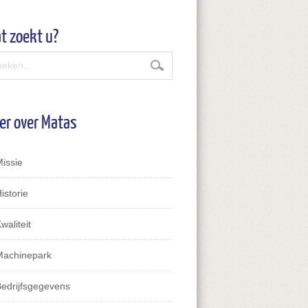
t zoekt u?
er over Matas
Missie
istorie
waliteit
Machinepark
Bedrijfsgegevens