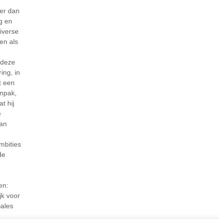
er dan
g en
diverse
en als
 deze
ing, in
t een
npak,
t hij
e
aan
mbities
de
en:
jk voor
ales