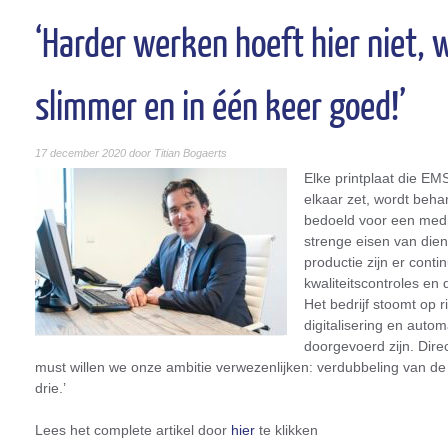
‘Harder werken hoeft hier niet, 
slimmer en in één keer goed!’
17 december 2020 door Titian Bogaerts
Elke printplaat die EM
elkaar zet, wordt beha
bedoeld voor een medi
strenge eisen van dien. 
productie zijn er cont
kwaliteitscontroles en 
Het bedrijf stoomt op r
digitalisering en autom
doorgevoerd zijn. Dire
must willen we onze ambitie verwezenlijken: verdubbeling van de
drie.’
Lees het complete artikel door
hier
te klikken