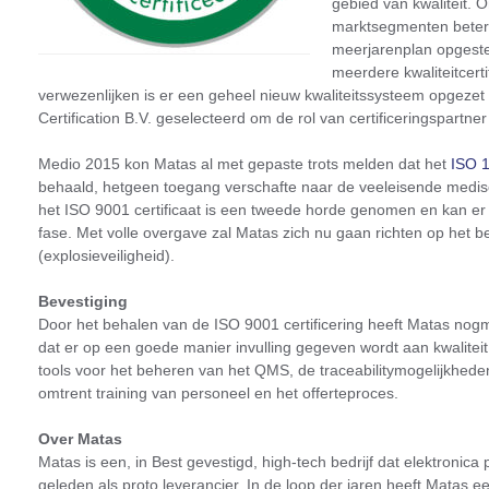
gebied van kwaliteit.
marktsegmenten beter 
meerjarenplan opgeste
meerdere kwaliteitcerti
verwezenlijken is er een geheel nieuw kwaliteitssysteem opgeze
Certification B.V. geselecteerd om de rol van certificeringspartner 
Medio 2015 kon Matas al met gepaste trots melden dat het
ISO 
behaald, hetgeen toegang verschafte naar de veeleisende medis
het ISO 9001 certificaat is een tweede horde genomen en kan er
fase. Met volle overgave zal Matas zich nu gaan richten op het b
(explosieveiligheid).
Bevestiging
Door het behalen van de ISO 9001 certificering heeft Matas nog
dat er op een goede manier invulling gegeven wordt aan kwaliteit
tools voor het beheren van het QMS, de traceabilitymogelijkhed
omtrent training van personeel en het offerteproces.
Over Matas
Matas is een, in Best gevestigd, high-tech bedrijf dat elektronica 
geleden als proto leverancier. In de loop der jaren heeft Matas 